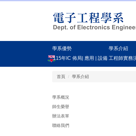
跳
到
主
要
內
容
區
學系優勢
學系介紹
115年IC 佈局| 應用 | 設備 工程師實
首頁
學系介紹
學系概況
師生榮譽
辦法表單
聯絡我們