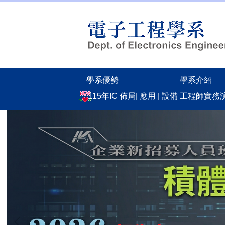
跳
到
主
要
內
容
區
學系優勢
學系介紹
115年IC 佈局| 應用 | 設備 工程師實