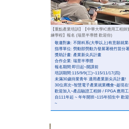
【重點產業培訓】【中華大學IC應用工程師
練學程】報名 (瑞昱半導體 歡迎你)
敬邀對象: 不限科系(大學以上)有意願就業
指導單位: 勞動部勞動力發展署桃竹苗分
獎助計畫: 產業新尖兵計畫
合作企業: 瑞昱半導體
報名期間:即日起~開課前
培訓期間:115/9/9(三)~115/11/17(四)
未滿30歲待業青年 適用產業新尖兵計畫!
30位席次~智慧電子產業就業機會~趁現在
歡迎加入~產品驗證工程師 / FPGA 應用
自111年起 ~ 年年開班~115年招生中 歡
~