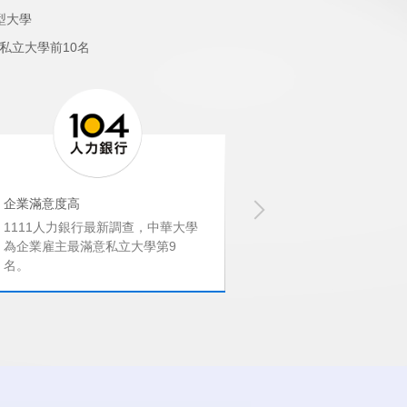
型大學
私立大學前10名
企業滿意度高
就業率
1111人力銀行最新調查，中華大學
教育部調查，中華
為企業雇主最滿意私立大學第9
率高達89.3%，
名。
1名。