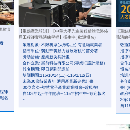
實務演
【重點產業培訓】【中華大學先進製程積體電路佈
【重點
局工程師實務演練學程】招生中( 歡迎報名)
務演練
者
敬邀對象: 不限科系(大學以上) 有意願就業者
敬邀
署
指導單位: 勞動部勞動力發展署桃竹苗分署
指導
獎助措施: 產業新尖兵計畫
指導
合作企業: 嵩前科技有限公司(專業IC設計服務)
合作
報名期間: 即日起到開課前
報名
培訓期間:115/10/14(二)~116/1/12(四)
培訓期間
未滿30歲待業青年 適用產業新尖兵計畫!
各年
!
30位席次~智慧電子產業就業機會~趁現在!
畫! 
工程師
自106年起~年年開班~ 115年招生中~歡迎報名
政府補
迎報名
~
20
自1