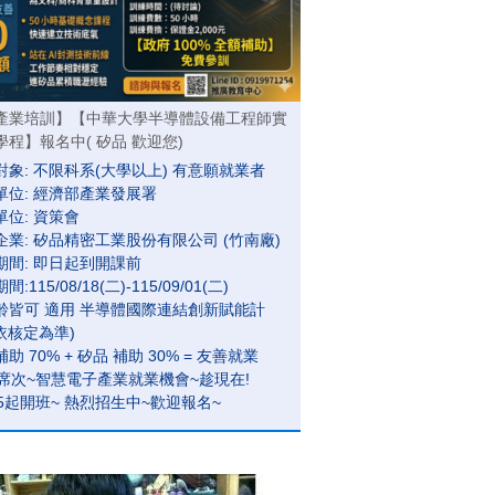
產業培訓】【中華大學半導體設備工程師實
學程】報名中( 矽品 歡迎您)
對象: 不限科系(大學以上) 有意願就業者
單位: 經濟部產業發展署
單位: 資策會
企業: 矽品精密工業股份有限公司 (竹南廠)
期間: 即日起到開課前
:115/08/18(二)-115/09/01(二)
齡皆可 適用 半導體國際連結創新賦能計
(依核定為準)
助 70% + 矽品 補助 30% = 友善就業
位席次~智慧電子產業就業機會~趁現在!
15起開班~ 熱烈招生中~歡迎報名~