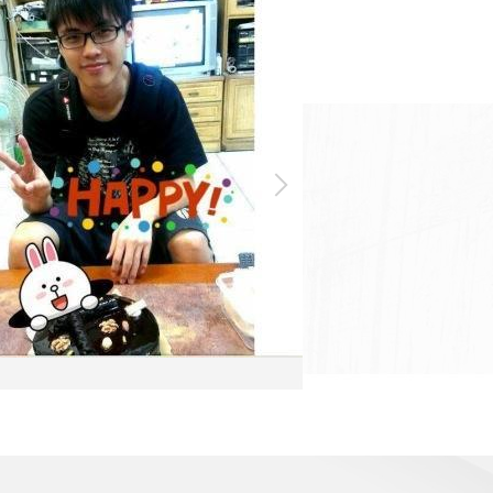
實習有趣要
進入啟碁
習到SM
公司的每
累積下來
蒼蠅般的
在公司以
面認為工
所學的知