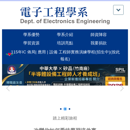
跳
到
主
要
內
學系優勢
學系介紹
師資陣容
容
區
學習資源
培訓亮點
我要捐款
115年IC 佈局| 應用 | 設備 工程師實務演練學程(招生中)(按此
報名)
踏上精彩旅程