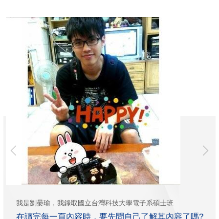
各年齡皆可 適用 半導體國際連結創新賦能計畫! (依核定為準)
政府補助 70% + 矽品 補助 30% = 友善就業
20位席次~智慧電子產業就業機會~趁現在!
自115起開班~ 熱烈招生中~歡迎報名~
我是劉晏瑜，我錄取國立台灣科技大學電子系碩士班
在讀完每一頁內容時，要先問自己了解其內容了嗎?