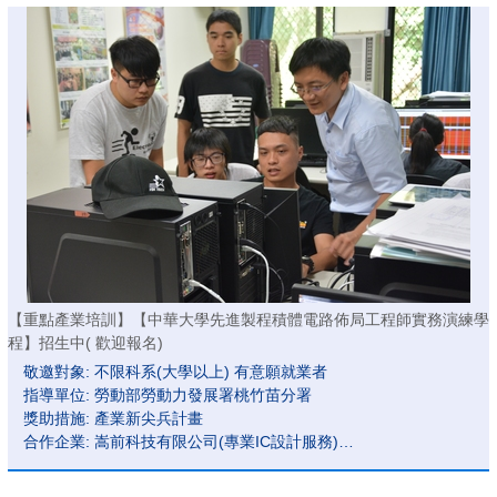
未滿30歲待業青年 適用產業新尖兵計畫!
30位席次~智慧電子產業就業機會~趁現在!
歡迎加入~產品驗證工程師 / FPGA 應用工程師
自111年起 ~ 年年開班~115年招生中 歡迎報名~
【重點產業培訓】【中華大學先進製程積體電路佈局工程師實務演練學
程】招生中( 歡迎報名)
敬邀對象: 不限科系(大學以上) 有意願就業者
指導單位: 勞動部勞動力發展署桃竹苗分署
獎助措施: 產業新尖兵計畫
合作企業: 嵩前科技有限公司(專業IC設計服務)
報名期間: 即日起到開課前
培訓期間:115/10/14(二)~116/1/12(四)