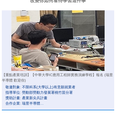
改變你如何看待學習這件事
【重點產業培訓】【中華大學IC應用工程師實務演練學程】報名 (瑞昱
半導體 歡迎你)
敬邀對象: 不限科系(大學以上)有意願就業者
指導單位: 勞動部勞動力發展署桃竹苗分署
獎助計畫: 產業新尖兵計畫
合作企業: 瑞昱半導體
報名期間:即日起~開課前
培訓期間:115/9/9(三)~115/11/17(四)