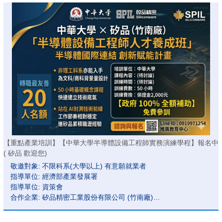
未滿30歲待業青年 適用產業新尖兵計畫!
30位席次~智慧電子產業就業機會~趁現在!
自106年起~年年開班~ 115年招生中~歡迎報名~
【重點產業培訓】【中華大學半導體設備工程師實務演練學程】報名中
( 矽品 歡迎您)
敬邀對象: 不限科系(大學以上) 有意願就業者
指導單位: 經濟部產業發展署
指導單位: 資策會
合作企業: 矽品精密工業股份有限公司 (竹南廠)
報名期間: 即日起到開課前
培訓期間:115/08/18(二)-115/09/01(二)