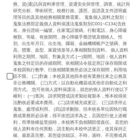
務、資(通)訊與資料庫管理、資通安全與管理、調查、統計與
研究分析、學術研究、稅務行政、護照、簽證及文件證明處
理等目的及其他校務相關業務需要。 蒐集個人資料之類別：
蒐集法務部定義個人資料保護法蒐集類別C001~C134(含姓
名、身分證統一編號、住家電話號碼、行動電話、身心障礙
種類、等級、有效期間、身心障礙手冊證號及聯絡人、性
別、出生年月日、出生地、國籍、金融機構帳戶之號碼、身
高、體重、血型、家庭情形等人事相關類別資料。 個人資料
利用之期間、地區、對象及方式 (一)期間、地區：個人資料
蒐集之特定目的存續期間、依相關法令規定所訂保存期限或
本校因執行教學、行政相關業務所必須之保存期間，利用地
區不限。 (二)對象：本校及其他與本校有業務往來之公務及
非公務機關。 (三)方式：以自動化機器或其他非自動化之利
用方式。 您可依個人資料保護法，就您的個人資料行使以下
權利： (一)查詢、請求閱覽或請求製給複製本，惟本校得依
法酌收必要成本費用。 (二)請求補充或更正。 (三)請求停止
蒐集、處理或利用。 (四)請求刪除。但本校各單位因執行職
務或業務所必須者，得不依您請求為之，且因您行使上述權
利，而導致權益受損時，本校將不負相關賠償責任。 若您的
個人資料有任何異動，請主動向本校申請更正，使其保持正
確、最新及完整。若您提供錯誤、不時、過時、不完整或具