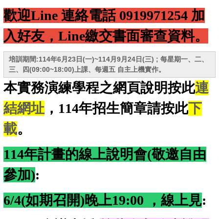
歡迎L
ine 連絡電話
0919971254 加
入好友，Line繳交書面審查資料。
培訓期間:114年6月23日(一)~114月9月24日(三) ;
每星期一、二、
三、四
(09:00~18:00)
上課
、每週五
自主上機實作
。
本實務演練學程之網頁說明按此
連
結網址
，114年招生簡章請按此
下
載
。
114年計畫的線上說明會
(敬邀自由
參加)
:
6/4
(如期召開)晚上19:00 ，線上見
: