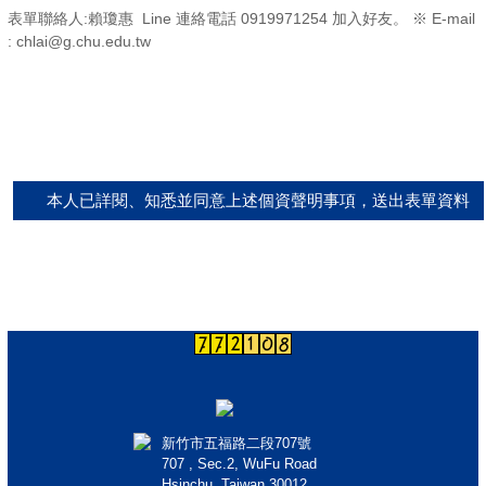
表單聯絡人:賴瓊惠 Line 連絡電話 0919971254 加入好友。 ※ E-mail
: chlai@g.chu.edu.tw
本人已詳閱、知悉並同意上述個資聲明事項，送出表單資料
新竹市五福路二段707號
707 , Sec.2, WuFu Road
Hsinchu, Taiwan 30012