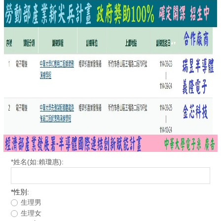
*
姓名(如:賴瓊惠):
*
性別:
生理男
生理女