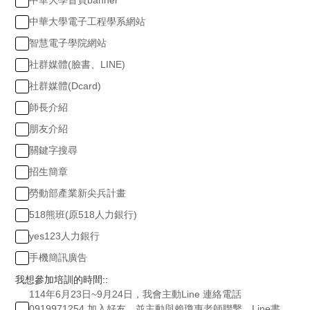
中華大學首頁banner
中華大學電子工程學系網站
智慧電子學院網站
社群媒體(臉書、LINE)
社群媒體(Dcard)
師長介紹
朋友介紹
關鍵字搜尋
招生簡章
勞動部產業新尖兵計畫
518熊班(原518人力銀行)
yes123人力銀行
手機簡訊廣告
我想參加培訓的時間::
114年6月23日~9月24日，我會主動Line 連絡電話
0919971254 加入好友，並主動與賴瓊惠老師聯繫，Line書