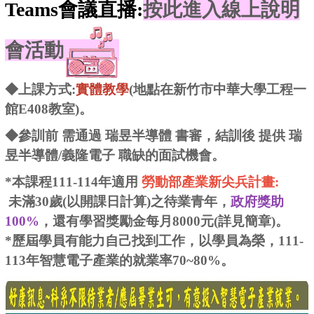
Teams會議直播:
按此進入線上說明
會活動
◆上課方式:
實體教學
(地點在新竹市中華大學工程一
館E408教室)。
◆參訓前 需通過 瑞昱半導體 書審，結訓後 提供 瑞
昱半導體/義隆電子 職缺的面試機會。
*本課程111-114年適用
勞動部產業新尖兵計畫:
未滿30歲(以開課日計算)之待業青年，
政府獎助
100%
，還有學習獎勵金每月8000元(詳見簡章)。
*歷屆學員有能力自己找到工作，以學員為榮，111-
113年智慧電子產業的就業率70~80%。