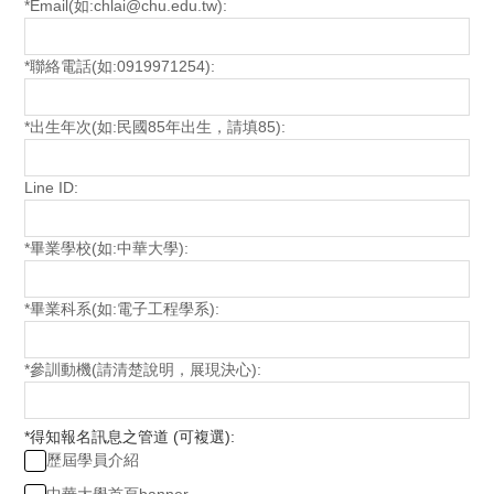
*
Email(如:chlai@chu.edu.tw):
*
聯絡電話(如:0919971254):
*
出生年次(如:民國85年出生，請填85):
Line ID:
*
畢業學校(如:中華大學):
*
畢業科系(如:電子工程學系):
*
參訓動機(請清楚說明，展現決心):
*
得知報名訊息之管道 (可複選):
歷屆學員介紹