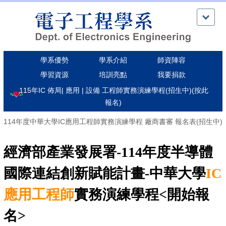
跳
到
主
要
內
學系優勢
學系介紹
師資陣容
容
區
學習資源
培訓亮點
我要捐款
115年IC 佈局| 應用 | 設備 工程師實務演練學程(招生中)(按此
報名)
114年度中華大學IC應用工程師實務演練學程 廠商書審 報名表(招生中)
經濟部產業發展署-
114年度
半導體
國際連結創新賦能計畫-
中華大學
IC
應用工程師
實務演練學程<開始報
名>