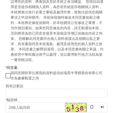
誤導性的資料，將會損及您於本校之各項權益。 您得自由選
擇是否提供相關個人資料，為您若拒絕提供相關個人資料，
本校將無法進行必要之審核及處理作業，致無法提供您相關
事項之申請與辦理。 本校保留隨時修改本同意書規範之權
利，本校將於修改規範時，於本校網頁公告修改之事實，不
另作個別通知。如果您同意修改的內容，請主動通知本校，
否則將視為您已同意並接受本規範該等增訂或修改內容之拘
束。 您瞭解此同意書符合個人資料保護法及相關法規之要
求，具有書面同意本校蒐集、處理及使用您的個人資料之效
果。 本同意書之解釋與適用，以及本同意書有關之爭議，均
應依照中華民國法律予以處理，並以臺灣新竹地方法院為第
一審管轄法院。
*
同意書:
我同意開班單位將我的資料提供給瑞昱半導體股份有限公司
作為書審甄選之用
我有話要說:
*
驗證碼