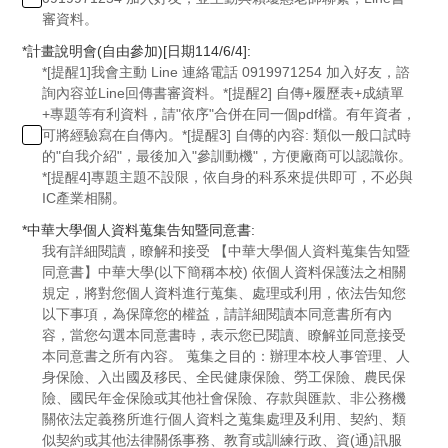
審資料。
*
計畫說明會(自由參加)[日期114/6/4]:
*[提醒1]我會主動 Line 連絡電話 0919971254 加入好友，諮
詢內容並Line回傳書審資料。*[提醒2] 自傳+履歷表+成績單
+專題等有利資料，請"依序"合併在同一個pdf檔。有年資者，
可將經驗寫在自傳內。*[提醒3] 自傳的內容: 類似一般口試時
的"自我介紹"，最後加入"參訓動機"，方便廠商可以認識你。
*[提醒4]專題主題不設限，依自身的科系來提供即可，不必與
IC產業相關。
*
中華大學個人資料蒐集告知暨同意書:
我有詳細閱讀，瞭解和接受 【中華大學個人資料蒐集告知暨
同意書】中華大學(以下簡稱本校) 依個人資料保護法之相關
規定，將對您個人資料進行蒐集、處理或利用，依法告知您
以下事項，為保障您的權益，請詳細閱讀本同意書所有內
容，當您勾選本同意書時，表示您已閱讀、瞭解並同意接受
本同意書之所有內容。 蒐集之目的：辦理本校人事管理、人
身保險、入出國及移民、全民健康保險、勞工保險、農民保
險、國民年金保險或其他社會保險、存款與匯款、非公務機
關依法定義務所進行個人資料之蒐集處理及利用、契約、類
似契約或其他法律關係事務、教育或訓練行政、資(通)訊服