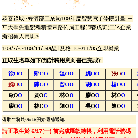
恭喜錄取~經濟部工業局108年度智慧電子學院計畫-中
華大學先進製程積體電路佈局工程師養成班(二)<企業
新招募人員班>
108/7/8~108/11/04結訓及格 108/11/05立即就業
正取生名單如下(預計聘用意向書已完成)
:
徐O
O
鄭O
O
溫O
O
魏O
O
張
O
O
魏O
O
陳O
O
曾O
O
胡O
O
楊O
O
O
O
O
O
林O
O
廖O
O
林O
O
歐
黃
廖O
O
林O
O
陳O
O
吳O
O
陳O
O
備取生將於06/18開始遞補通知...
請
正取生於 6/17(一) 前完成匯款轉帳，
利用電話號碼