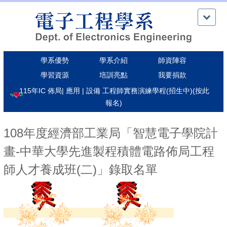
跳
到
主
要
內
學系優勢
學系介紹
師資陣容
容
區
學習資源
培訓亮點
我要捐款
115年IC 佈局| 應用 | 設備 工程師實務演練學程(招生中)(按此
報名)
108年度經濟部工業局「智慧電子學院計
畫-中華大學先進製程積體電路佈局工程
師人才養成班(二)」錄取名單