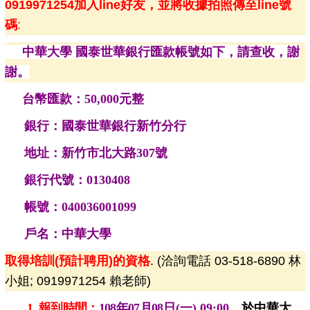
0919971254
加入
line
好友，
並將收據拍照傳至line號
碼
:
中華大學 國泰世華銀行匯款帳號如下，請查收，謝
謝。
台幣匯款：50,000元整
銀行：國泰世華銀行新竹分行
地址：新竹市北大路307號
銀行代號：0130408
帳號：040036001099
戶名：中華大學
取得培訓(預計聘用)的資格
. (洽詢電話 03-518-6890 林
小姐; 0919971254 賴老師)
1.
報到時間：
108年07月08
日(一) 09:00
，於中華大