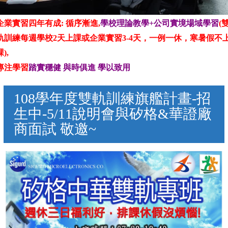
企業實習四年有成: 循序漸進
,
學校理論教學+公司實境場域學習
(
軌訓練每週學校2天上課或企業實習3-4天，
一例一休，寒暑假不
課)
,
專注學習
踏實穩健 與時俱進 學以致用
108學年度雙軌訓練旗艦計畫-招
生中-5/11說明會與矽格&華證廠
商面試 敬邀~