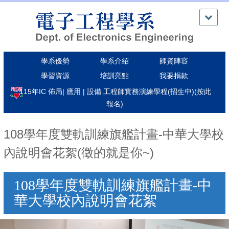
跳
到
主
要
內
學系優勢
學系介紹
師資陣容
容
區
學習資源
培訓亮點
我要捐款
115年IC 佈局| 應用 | 設備 工程師實務演練學程(招生中)(按此
報名)
108學年度雙軌訓練旗艦計畫-中華大學校
內說明會花絮(徵的就是你~)
108學年度雙軌訓練旗艦計畫-中
華大學校內說明會花絮