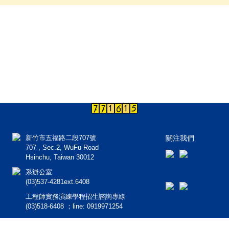
新竹市五福路二段707號
關注我們
707 , Sec.2, WuFu Road
Hsinchu, Taiwan 30012
系辦公室
(03)537-4281ext.6408
工程師實務演練學程招生諮詢專線
(03)518-6408 ；line: 0919971254