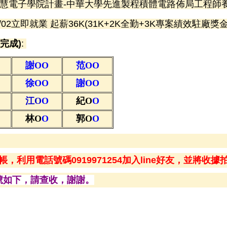
智慧電子學院計畫-中華大學先進製程積體電路佈局工程師養
108/7/02立即就業 起薪36K(31K+2K全勤+3K專案績效駐廠獎金
完成)
:
謝O
O
范O
O
徐O
O
謝O
O
江O
O
紀O
O
林O
O
郭O
O
轉帳，
利用電話號碼
0919971254
加入
line
好友，
並將收據拍
號如下，請查收，謝謝。