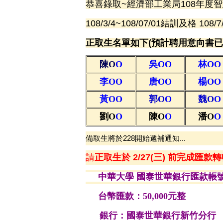
恭喜錄取~經濟部工業局108年度
108/3/4~108/07/01結訓及格 
正取生名單如下(預計聘用意向書已
陳O
O
吳O
O
林O
O
李O
O
唐O
O
楊O
O
黃O
O
郭O
O
魏O
O
劉O
O
陳O
O
潘O
O
備取生將於228開始遞補通知...
請
正取生於 2/27(三) 前完成匯款
中華大學 國泰世華銀行匯款帳
台幣匯款：50,000元整
銀行：國泰世華銀行新竹分行