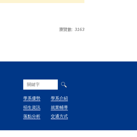
瀏覽數:
3163
學系優勢
學系介紹
招生資訊
就業輔導
落點分析
交通方式