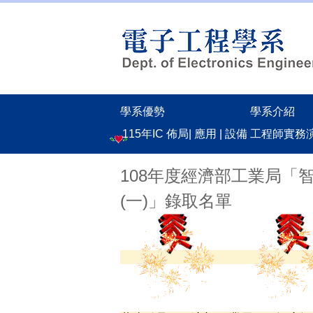
跳
到
主
要
內
容
區
學系優勢
學系介紹
115年IC 佈局| 應用 | 設備 工程師實
108年度經濟部工業局「
(一)」錄取名單