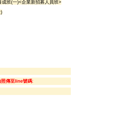
成班(一)
<企業新招募人員班>
)
照傳至line號碼
: