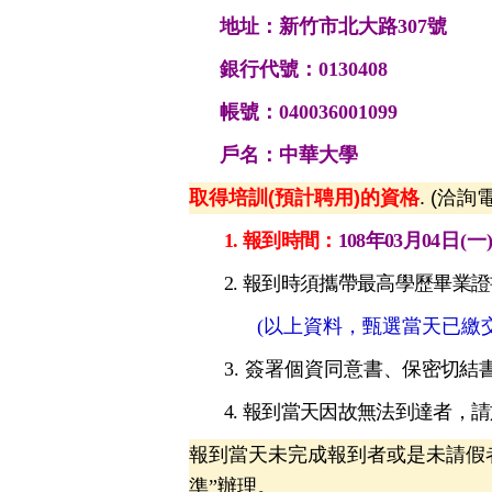
地址：新竹市北大路307號
銀行代號：0130408
帳號：040036001099
戶名：中華大學
取得培訓(預計聘用)的資格
. (洽詢電
1.
報到時間：
108年03月04
日(一)
2.
報到時須攜帶最高學歷畢業證
(以上資料，甄選當天已繳交
3. 簽署個資同意書
、保密切結
4.
報到當天因故無法到達者，請於
報到當天未完成報到者或是未請假
準”辦理。