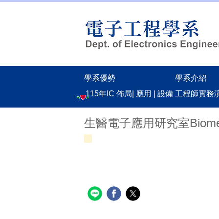
跳
到
主
要
內
容
區
學系優勢
學系介紹
115年IC 佈局| 應用 | 設備 工程師實
生醫電子應用研究室Biomedical 