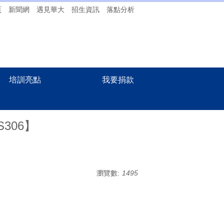
頁
新聞網
遇見華大
招生資訊
落點分析
培訓亮點
我要捐款
【S306】
瀏覽數:
1495